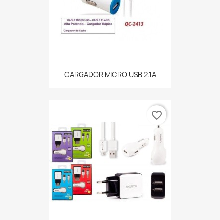
CARGADOR MICRO USB 2.1A
favorite_border