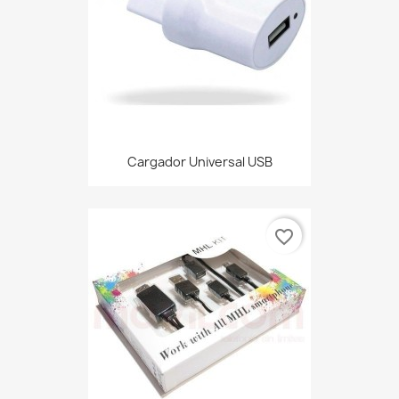
Cargador Universal USB
favorite_border