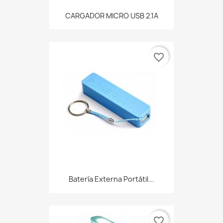
CARGADOR MICRO USB 2.1A
favorite_border
Batería Externa Portátil...
favorite_border