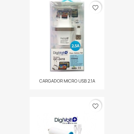
favorite_border
CARGADOR MICRO USB 2.1A
favorite_border