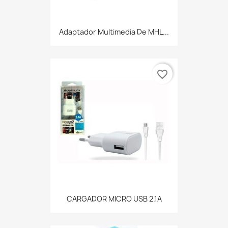
Adaptador Multimedia De MHL...
favorite_border
CARGADOR MICRO USB 2.1A