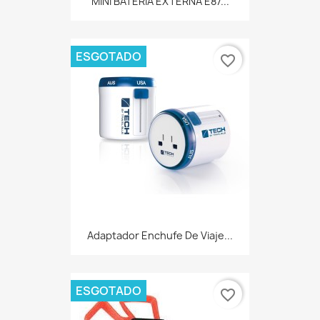
MINI BATERÍA EXTERNA E87...
ESGOTADO
favorite_border
Adaptador Enchufe De Viaje...
ESGOTADO
favorite_border