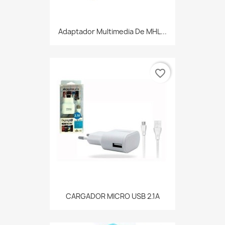
Adaptador Multimedia De MHL...
favorite_border
CARGADOR MICRO USB 2.1A