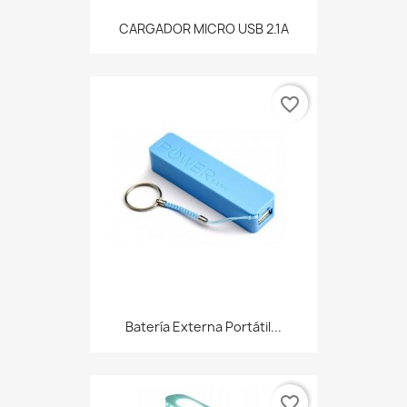
CARGADOR MICRO USB 2.1A
favorite_border
Batería Externa Portátil...
favorite_border