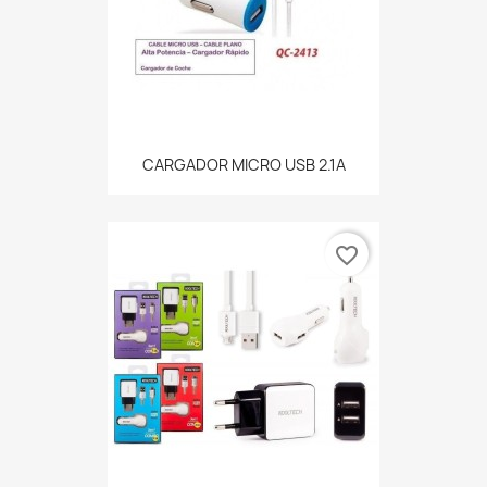
CARGADOR MICRO USB 2.1A
favorite_border