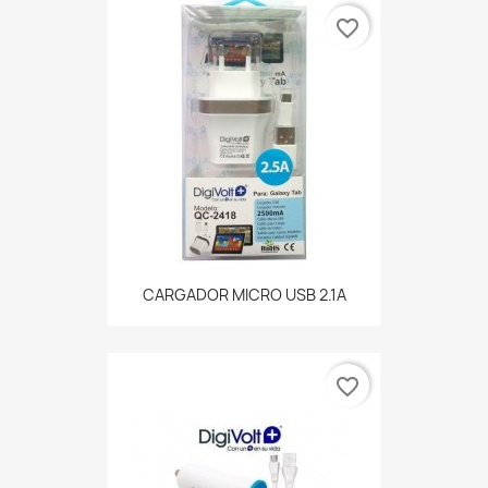
favorite_border
CARGADOR MICRO USB 2.1A
favorite_border