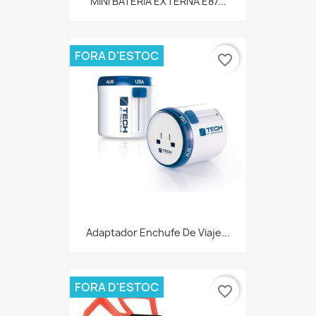
MINI BATERÍA EXTERNA E87...
FORA D'ESTOC
favorite_border
Adaptador Enchufe De Viaje...
FORA D'ESTOC
favorite_border