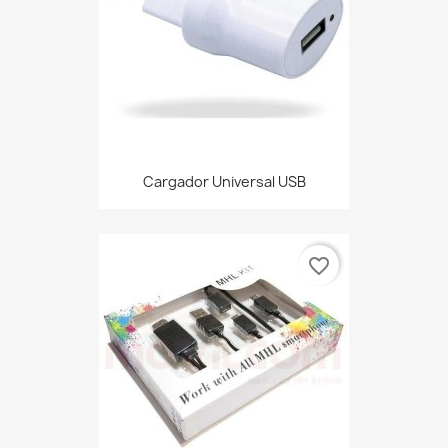
Cargador Universal USB
favorite_border