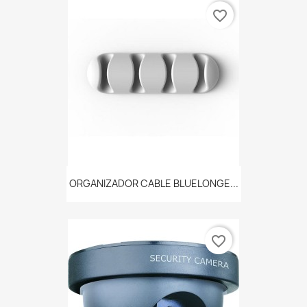
favorite_border
ORGANIZADOR CABLE BLUELONGE...
favorite_border