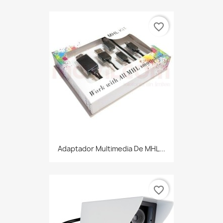
favorite_border
Adaptador Multimedia De MHL...
favorite_border