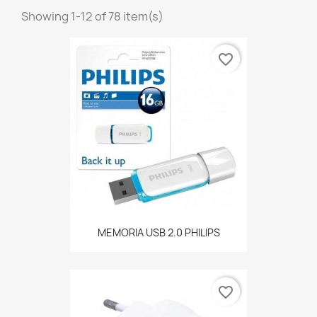
Showing 1-12 of 78 item(s)
favorite_border
MEMORIA USB 2.0 PHILIPS
favorite_border