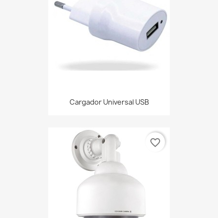
Cargador Universal USB
favorite_border