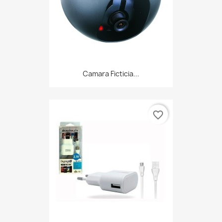
Camara Ficticia...
favorite_border