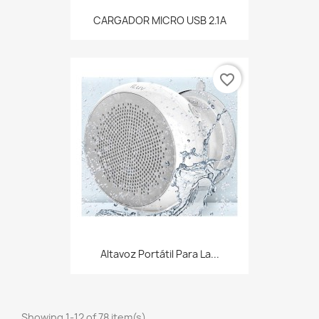
CARGADOR MICRO USB 2.1A
favorite_border
Altavoz Portátil Para La...
Showing 1-12 of 78 item(s)