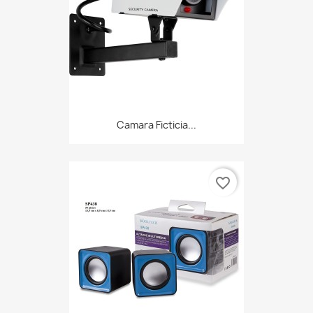
Camara Ficticia...
favorite_border