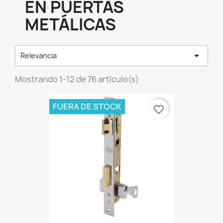
EN PUERTAS
METÁLICAS

Relevancia
Mostrando 1-12 de 76 artículo(s)
FUERA DE STOCK
favorite_border