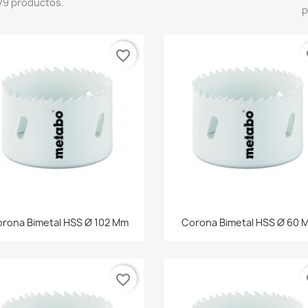
79 productos.
p
favorite_border
fa
Vista rápida
Vista rápida


rona Bimetal HSS Ø 102 Mm
Corona Bimetal HSS Ø 60 
favorite_border
fa