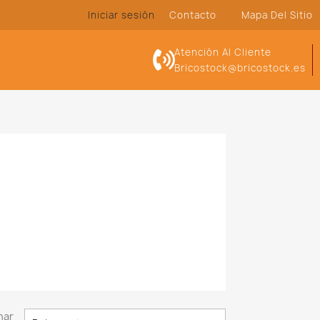
Iniciar sesión
Contacto
Mapa Del Sitio
Atención Al Cliente
Bricostock@bricostock.es
nar