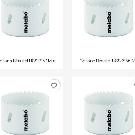
Vista rápida
Vista rápida


orona Bimetal HSS Ø 57 Mm
Corona Bimetal HSS Ø 56 
favorite_border
fa