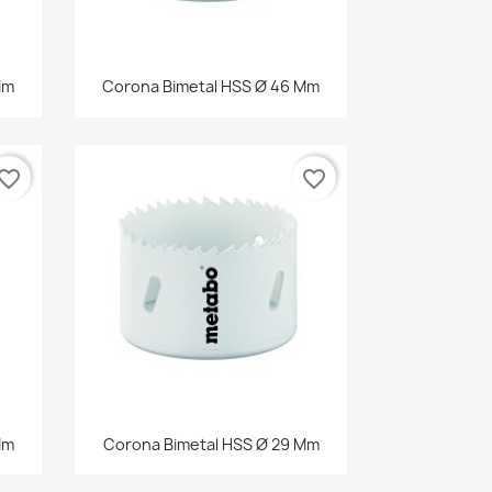
Vista rápida

Mm
Corona Bimetal HSS Ø 46 Mm
vorite_border
favorite_border
Vista rápida

Mm
Corona Bimetal HSS Ø 29 Mm