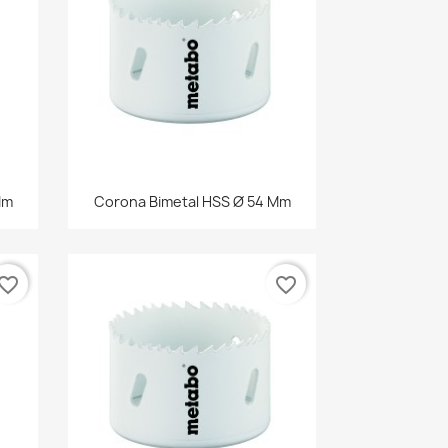
Vista rápida

Mm
Corona Bimetal HSS Ø 54 Mm
vorite_border
favorite_border