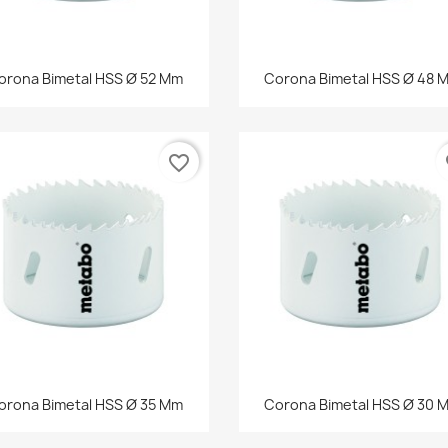
Vista rápida
Vista rápida


orona Bimetal HSS Ø 52 Mm
Corona Bimetal HSS Ø 48 
favorite_border
fa
Vista rápida
Vista rápida


orona Bimetal HSS Ø 35 Mm
Corona Bimetal HSS Ø 30 