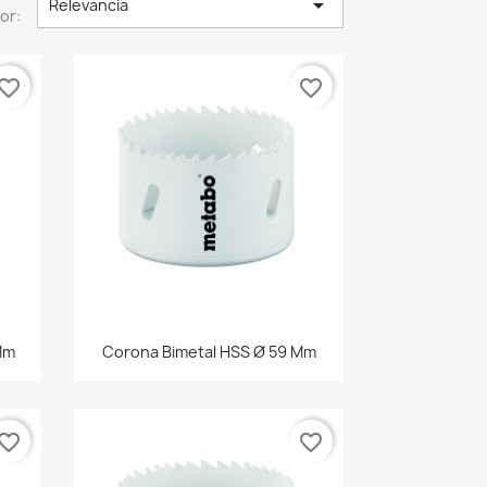

Relevancia
or:
vorite_border
favorite_border
Vista rápida

Mm
Corona Bimetal HSS Ø 59 Mm
vorite_border
favorite_border